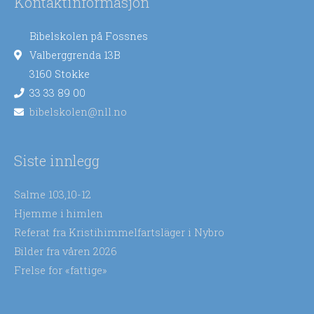
Kontaktinformasjon
Bibelskolen på Fossnes
Valberggrenda 13B
3160 Stokke
33 33 89 00
bibelskolen@nll.no
Siste innlegg
Salme 103,10-12
Hjemme i himlen
Referat fra Kristihimmelfartsläger i Nybro
Bilder fra våren 2026
Frelse for «fattige»