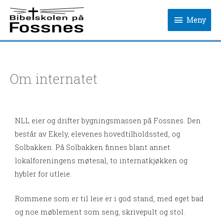
Hopp
Meny
rett
Meny
til
innholdet
Om internatet
NLL eier og drifter bygningsmassen på Fossnes. Den
består av Ekely, elevenes hovedtilholdssted, og
Solbakken. På Solbakken finnes blant annet
lokalforeningens møtesal, to internatkjøkken og
hybler for utleie.
Rommene som er til leie er i god stand, med eget bad
og noe møblement som seng, skrivepult og stol.