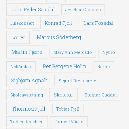
John Peder Samdal
Josefina Grunnan
Lars Fossdal
Konrad Fjell
Julekonsert
Marcus Söderberg
Lærer
Martin Fjære
Nybro
Mary Ann Mercado
Per Bergene Holm
Nyttårsleir
Rektor
Sigbjørn Agnalt
Sigurd Brennsæter
Skoletur
Steinar Guddal
Skoleavslutning
Thormod Fjell
Tobias Fjell
Torben Knudsen
Tormod Vågen