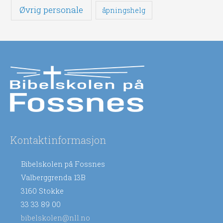
Øvrig personale
åpningshelg
Kontaktinformasjon
Bibelskolen på Fossnes
Valberggrenda 13B
3160 Stokke
33 33 89 00
bibelskolen@nll.no