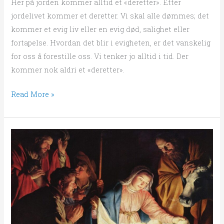
Her på jorden kommer alltid et «deretter». Etter
jordelivet kommer et deretter. Vi skal alle dømmes; det
kommer et evig liv eller en evig død, salighet eller
fortapelse. Hvordan det blir i evigheten, er det vanskelig
for oss å forestille oss. Vi tenker jo alltid i tid. Der
kommer nok aldri et «deretter».
Read More »
Det
behaget
Gud
å
bli
født
i