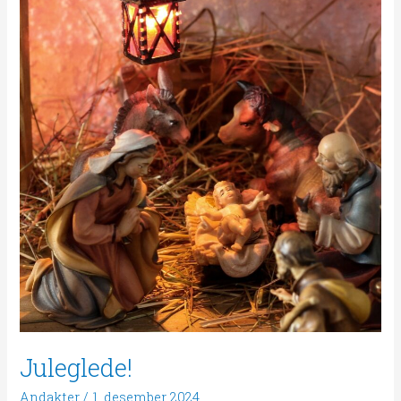
Juleglede!
Andakter
/
1. desember 2024