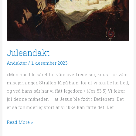
Juleandakt
Andakter
/
1. desember 2023
«Men han ble såret for våre overtredelser, knust for våre
misgjerninger. Straffen lå på ham, for at vi skulle ha fred,
og ved hans sår har vi fått legedom.» (Jes 53:5) Vi feirer
jul denne måneden – at Jesus ble født i Betlehem. Det
er så forunderlig stort at vi ikke kan fatte det. Det
Read More »