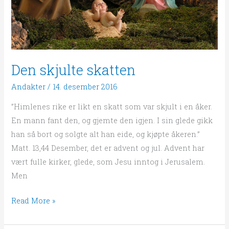
Den skjulte skatten
Andakter
/
14. desember 2016
”Himlenes rike er likt en skatt som var skjult i en åker.
En mann fant den, og gjemte den igjen. I sin glede gikk
han så bort og solgte alt han eide, og kjøpte åkeren.”
Matt. 13,44 Desember, det er advent og jul. Advent har
vært fulle kirker, glede, som Jesu inntog i Jerusalem.
Men
Read More »