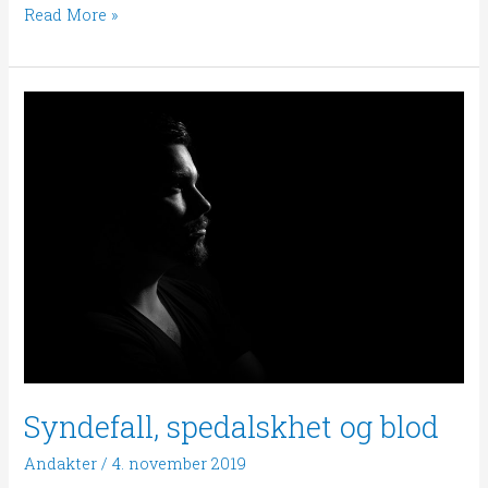
Read More »
Syndefall,
spedalskhet
og
blod
Syndefall, spedalskhet og blod
Andakter
/
4. november 2019