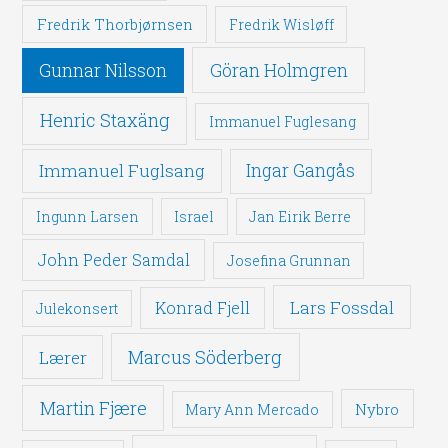
Fredrik Thorbjørnsen
Fredrik Wisløff
Gunnar Nilsson
Göran Holmgren
Henric Staxäng
Immanuel Fuglesang
Immanuel Fuglsang
Ingar Gangås
Ingunn Larsen
Israel
Jan Eirik Berre
John Peder Samdal
Josefina Grunnan
Lars Fossdal
Konrad Fjell
Julekonsert
Marcus Söderberg
Lærer
Martin Fjære
Nybro
Mary Ann Mercado