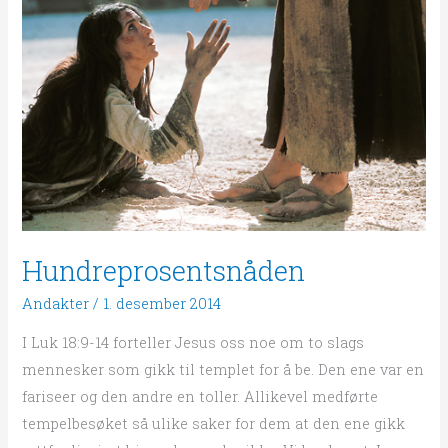
Hundreprosentsnåden
Andakter
/
1. desember 2014
I Luk 18:9-14 forteller Jesus oss noe om to slags
mennesker som gikk til templet for å be. Den ene var en
fariseer og den andre en toller. Allikevel medførte
tempelbesøket så ulike saker for dem at den ene gikk