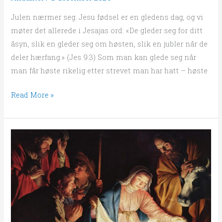
Julen nærmer seg. Jesu fødsel er en gledens dag, og vi
møter det allerede i Jesajas ord: «De gleder seg for ditt
åsyn, slik en gleder seg om høsten, slik en jubler når de
deler hærfang.» (Jes 9:3) Som man kan glede seg når
man får høste rikelig etter strevet man har hatt – høste
Read More »
Juleandakt