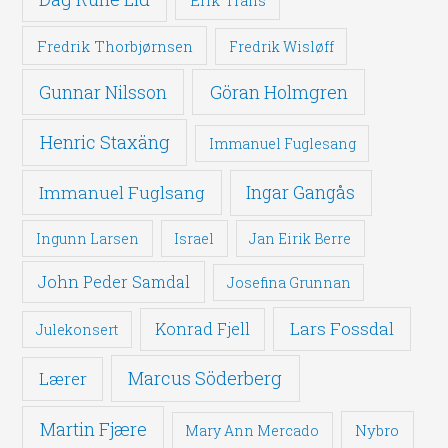
Erik Trans
Fredrik Thorbjørnsen
Fredrik Wisløff
Gunnar Nilsson
Göran Holmgren
Henric Staxäng
Immanuel Fuglesang
Immanuel Fuglsang
Ingar Gangås
Ingunn Larsen
Israel
Jan Eirik Berre
John Peder Samdal
Josefina Grunnan
Lars Fossdal
Konrad Fjell
Julekonsert
Marcus Söderberg
Lærer
Martin Fjære
Nybro
Mary Ann Mercado