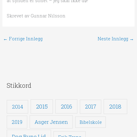
at synden er sonet – jeg skal ikke dø!
Skrevet av Gunnar Nilsson
←
Forrige Innlegg
Neste Innlegg
→
Stikkord
2018
2015
2016
2014
2017
Asger Jensen
2019
Bibelskole
Dag Rune Lid