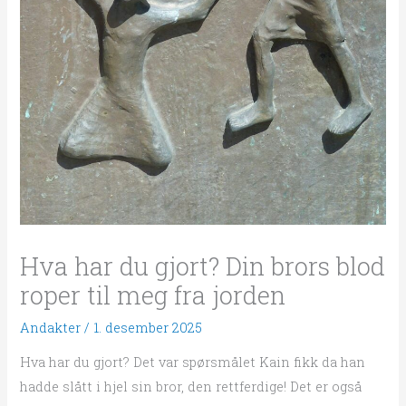
Hva har du gjort? Din brors blod
roper til meg fra jorden
Andakter
/
1. desember 2025
Hva har du gjort? Det var spørsmålet Kain fikk da han
hadde slått i hjel sin bror, den rettferdige! Det er også