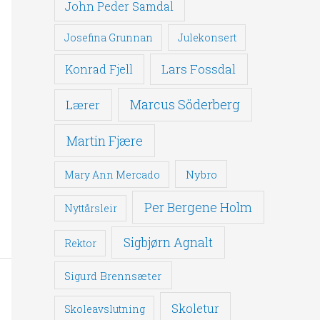
John Peder Samdal
Josefina Grunnan
Julekonsert
Lars Fossdal
Konrad Fjell
Marcus Söderberg
Lærer
Martin Fjære
Nybro
Mary Ann Mercado
Per Bergene Holm
Nyttårsleir
Sigbjørn Agnalt
Rektor
Sigurd Brennsæter
Skoletur
Skoleavslutning