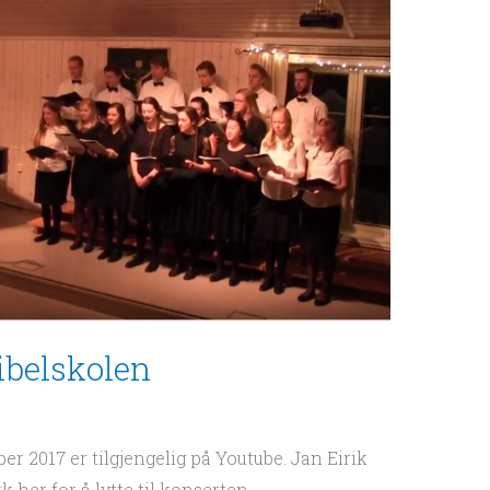
ibelskolen
r 2017 er tilgjengelig på Youtube. Jan Eirik
 her for å lytte til konserten.