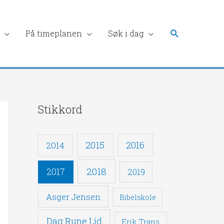
Søk
På timeplanen
Søk i dag
Stikkord
2015
2016
2014
2018
2017
2019
Asger Jensen
Bibelskole
Dag Rune Lid
Erik Trans