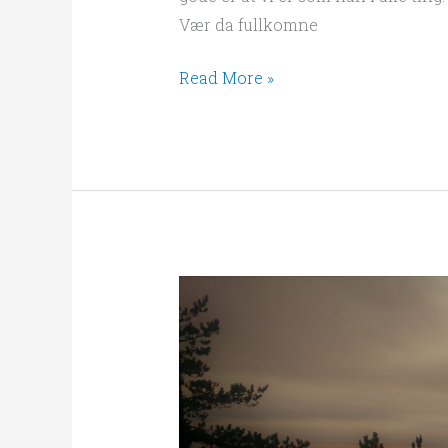
Vær da fullkomne
Read More »
Om
enn
jeg
intet
kjenner…