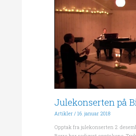
Julekonserten
på
Bibelskolen
Julekonserten på B
Artikler
/
16. januar 2018
Opptak fra julekonserten 2. desembe
Berre har redigert opptakene. Trykk