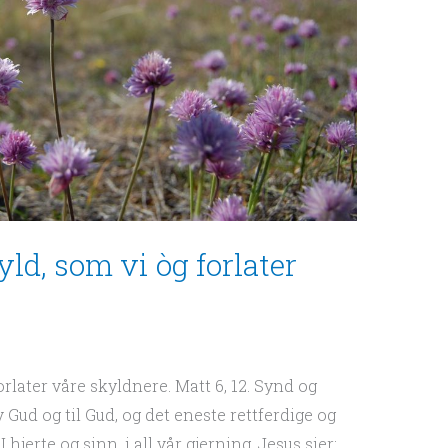
yld, som vi òg forlater
orlater våre skyldnere. Matt 6, 12. Synd og
Gud og til Gud, og det eneste rettferdige og
I hjerte og sinn, i all vår gjerning. Jesus sier: