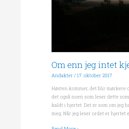
Om enn jeg intet k
Andakter
/
17. oktober 2017
Høsten kommer, det blir mørkere og
det også noen som leser dette som
kaldt i hjertet. Det er som om jeg ha
meg. Når jeg leser ordet er hjertet
Read More »