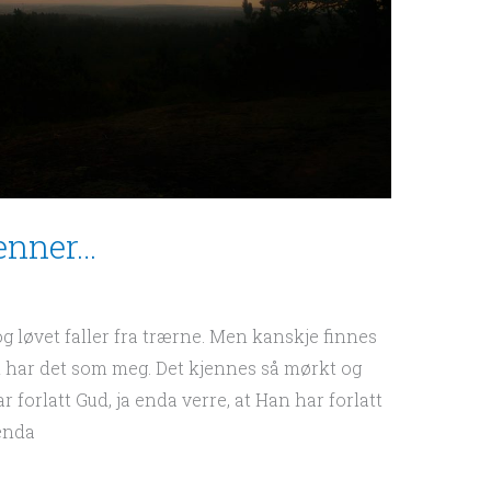
jenner…
 løvet faller fra trærne. Men kanskje finnes
 har det som meg. Det kjennes så mørkt og
r forlatt Gud, ja enda verre, at Han har forlatt
 enda