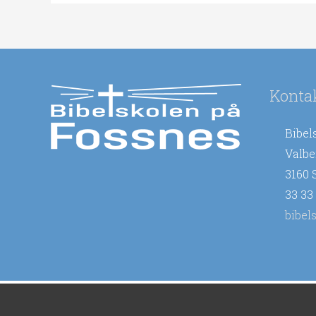
Konta
Bibel
Valbe
3160 
33 33
bibel