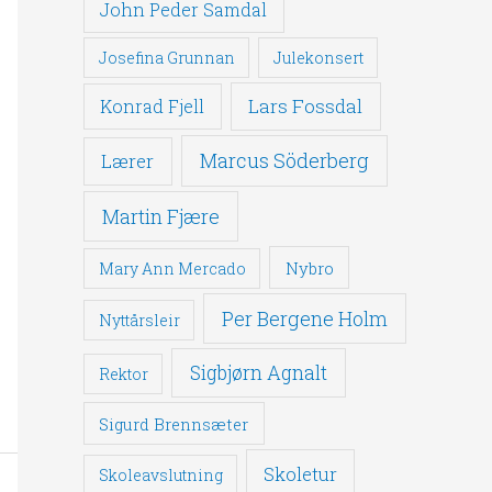
John Peder Samdal
Josefina Grunnan
Julekonsert
Lars Fossdal
Konrad Fjell
Marcus Söderberg
Lærer
Martin Fjære
Nybro
Mary Ann Mercado
Per Bergene Holm
Nyttårsleir
Sigbjørn Agnalt
Rektor
Sigurd Brennsæter
Skoletur
Skoleavslutning