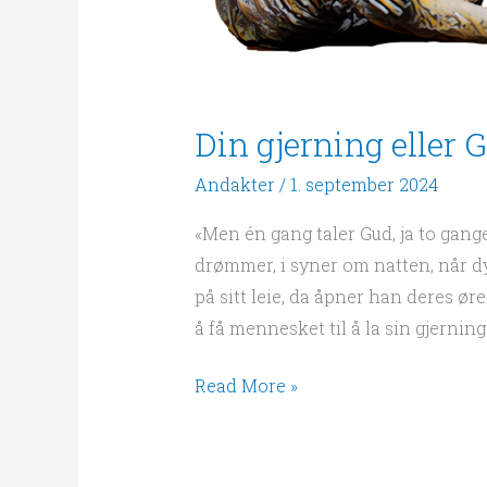
Din gjerning eller 
Andakter
/
1. september 2024
«Men én gang taler Gud, ja to gang
drømmer, i syner om natten, når d
på sitt leie, da åpner han deres øre
å få mennesket til å la sin gjerning
Read More »