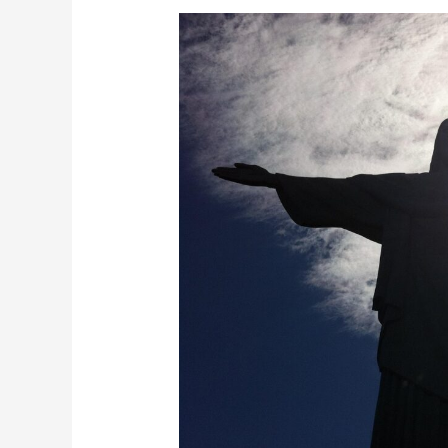
Min
gjenløser
lever