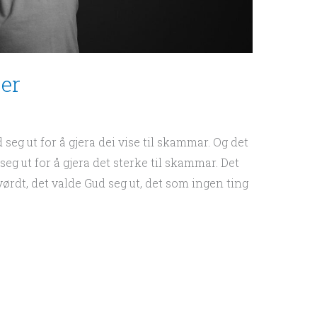
 er
 seg ut for å gjera dei vise til skammar. Og det
seg ut for å gjera det sterke til skammar. Det
vørdt, det valde Gud seg ut, det som ingen ting