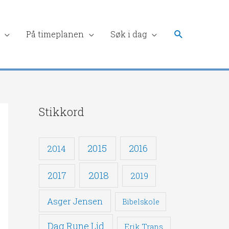
Søk
På timeplanen
Søk i dag
Stikkord
2015
2016
2014
2018
2017
2019
Asger Jensen
Bibelskole
Dag Rune Lid
Erik Trans