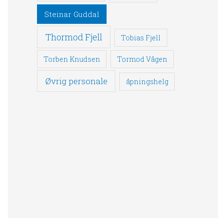
Steinar Guddal
Thormod Fjell
Tobias Fjell
Torben Knudsen
Tormod Vågen
Øvrig personale
åpningshelg