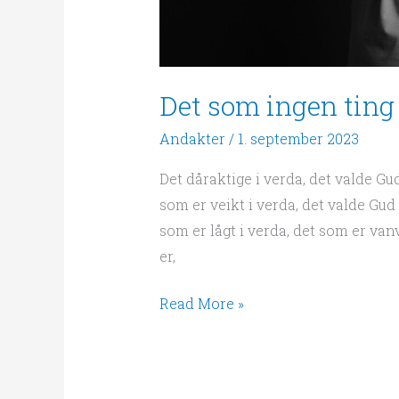
Det som ingen ting
Andakter
/
1. september 2023
Det dåraktige i verda, det valde Gud
som er veikt i verda, det valde Gud 
som er lågt i verda, det som er van
er,
Read More »