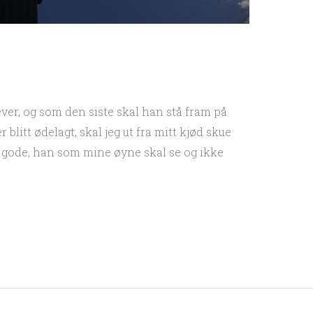
lever, og som den siste skal han stå fram på
 blitt ødelagt, skal jeg ut fra mitt kjød skue
l gode, han som mine øyne skal se og ikke