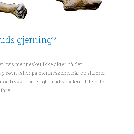
Guds gjerning?
er hvis mennesket ikke akter på det. I
yp søvn faller på menneskene, når de slumrer
r og trykker sitt segl på advarselen til dem, for
 fare