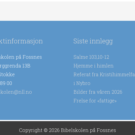
ktinformasjon
Siste innlegg
skolen på Fossnes
Salme 103,10-12
rggrenda 13B
Hjemme i himlen
Stokke
Referat fra Kristihimmelfa
 89 00
i Nybro
skolen@nll.no
Bilder fra våren 2026
Frelse for «fattige»
Copyright © 2026
Bibelskolen på Fossnes