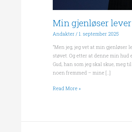
Min gjenløser lever
Andakter
/
1. september 2025
“Men jeg, jeg vet at min gjenløser 
støvet. Og etter at denne min hud er
Gud, han som jeg skal skue, meg ti
noen fremmed – mine […]
Read More »