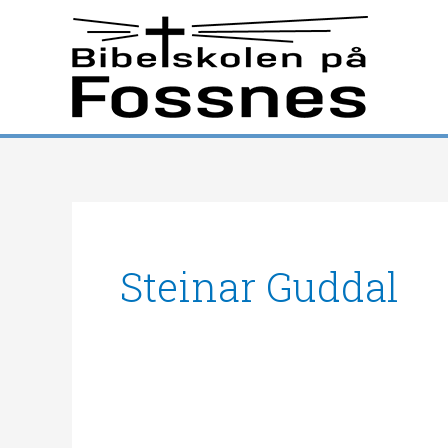
Hopp
rett
til
innholdet
Steinar Guddal