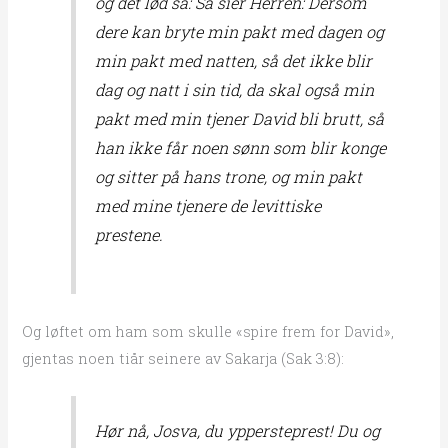
og det lød så: Så sier Herren: Dersom
dere kan bryte min pakt med dagen og
min pakt med natten, så det ikke blir
dag og natt i sin tid, da skal også min
pakt med min tjener David bli brutt, så
han ikke får noen sønn som blir konge
og sitter på hans trone, og min pakt
med mine tjenere de levittiske
prestene.
Og løftet om ham som skulle «spire frem for David»,
gjentas noen tiår seinere av Sakarja (Sak 3:8):
Hør nå, Josva, du yppersteprest! Du og