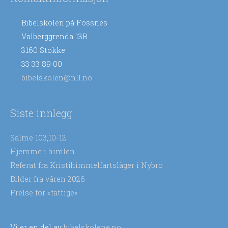
Bibelskolen på Fossnes
Valberggrenda 13B
3160 Stokke
33 33 89 00
bibelskolen@nll.no
Siste innlegg
Salme 103,10-12
Hjemme i himlen
Referat fra Kristihimmelfartsläger i Nybro
Bilder fra våren 2026
Frelse for «fattige»
Vi er en del av
bibelskolene.no