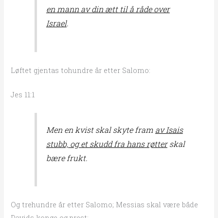
en mann av din ætt til å råde over
Israel
.
Løftet gjentas tohundre år etter Salomo:
Jes 11:1
Men en kvist skal skyte fram
av Isais
stubb, og et skudd fra hans røtter
skal
bære frukt.
Og trehundre år etter Salomo; Messias skal være både
Davids konge og prest: