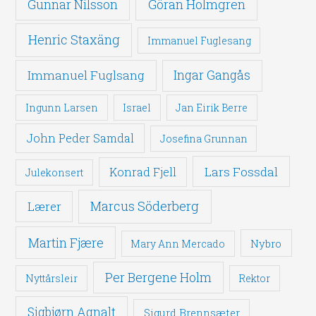
Gunnar Nilsson
Göran Holmgren
Henric Staxäng
Immanuel Fuglesang
Immanuel Fuglsang
Ingar Gangås
Ingunn Larsen
Israel
Jan Eirik Berre
John Peder Samdal
Josefina Grunnan
Lars Fossdal
Konrad Fjell
Julekonsert
Marcus Söderberg
Lærer
Martin Fjære
Nybro
Mary Ann Mercado
Per Bergene Holm
Nyttårsleir
Rektor
Sigbjørn Agnalt
Sigurd Brennsæter