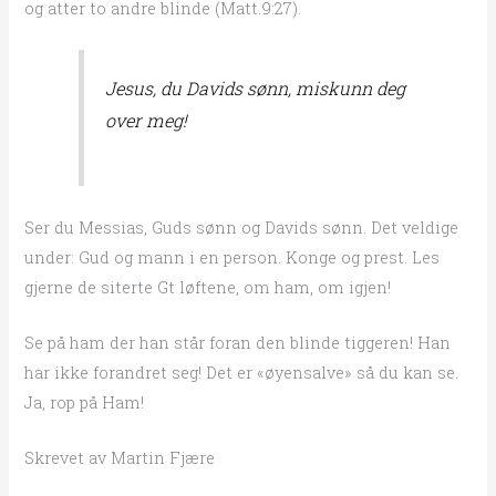
og atter to andre blinde (Matt.9:27).
Jesus, du Davids sønn, miskunn deg
over meg!
Ser du Messias, Guds sønn og Davids sønn. Det veldige
under: Gud og mann i en person. Konge og prest. Les
gjerne de siterte Gt løftene, om ham, om igjen!
Se på ham der han står foran den blinde tiggeren! Han
har ikke forandret seg! Det er «øyensalve» så du kan se.
Ja, rop på Ham!
Skrevet av Martin Fjære