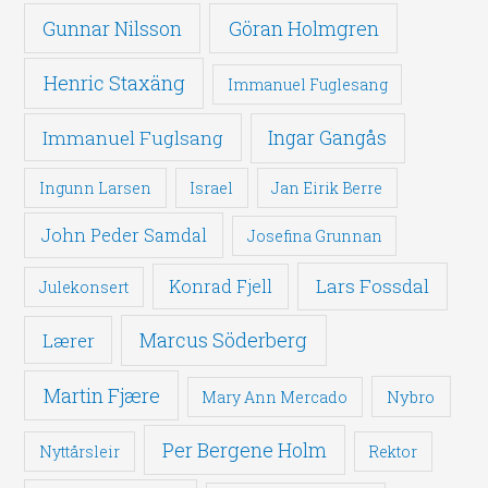
Gunnar Nilsson
Göran Holmgren
Henric Staxäng
Immanuel Fuglesang
Immanuel Fuglsang
Ingar Gangås
Ingunn Larsen
Israel
Jan Eirik Berre
John Peder Samdal
Josefina Grunnan
Lars Fossdal
Konrad Fjell
Julekonsert
Marcus Söderberg
Lærer
Martin Fjære
Nybro
Mary Ann Mercado
Per Bergene Holm
Nyttårsleir
Rektor