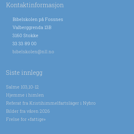
Kontaktinformasjon
Bibelskolen på Fossnes
Valberggrenda 13B
3160 Stokke
33 33 89 00
bibelskolen@nll.no
Siste innlegg
Salme 103,10-12
Hjemme i himlen
Referat fra Kristihimmelfartsläger i Nybro
Bilder fra våren 2026
Frelse for «fattige»