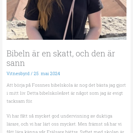
Bibeln är en skatt, och den är
sann
Vitnesbyrd
/
25. mai 2024
Att börja på Fossnes bibelskola är nog det bästa jag gjort
i mitt liv. Detta bibelskoleåret är något som jag är evigt
tacksam för.
Vi har fått så mycket god undervisning av duktiga
lärare, och vi har lärt oss mycket. Men främst så har vi
fått lära känna vår Frälsare bättre. Syftet med skolan är