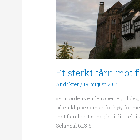
Et sterkt tårn mot 
Andakter
/
19. august 2014
«Fra jordens ende roper jeg til deg,
på en klippe som er for høy for meg.
mot fienden. La meg bo i ditt telt i a
Sela.»Sal 61:3-5