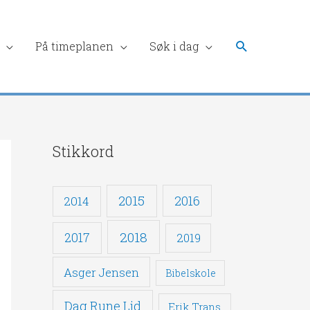
Søk
På timeplanen
Søk i dag
Stikkord
2015
2016
2014
2018
2017
2019
Asger Jensen
Bibelskole
Dag Rune Lid
Erik Trans