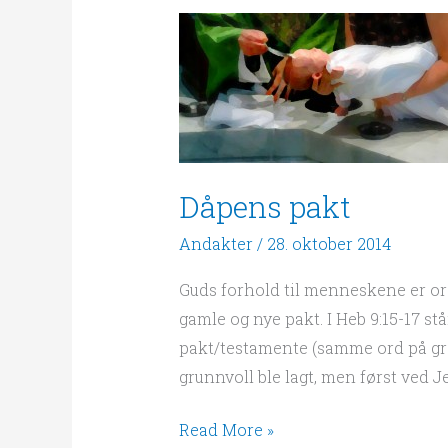
Dåpens
pakt
Dåpens pakt
Andakter
/
28. oktober 2014
Guds forhold til menneskene er ordn
gamle og nye pakt. I Heb 9:15-17 s
pakt/testamente (samme ord på gre
grunnvoll ble lagt, men først ved Je
Read More »