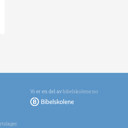
Vi er en del av
bibelskolene.no
rtsläger