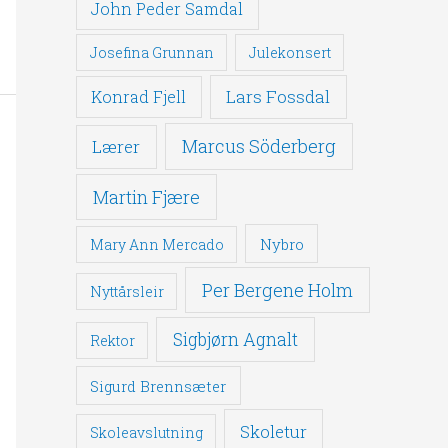
John Peder Samdal
Josefina Grunnan
Julekonsert
Lars Fossdal
Konrad Fjell
Marcus Söderberg
Lærer
Martin Fjære
Nybro
Mary Ann Mercado
Per Bergene Holm
Nyttårsleir
Sigbjørn Agnalt
Rektor
Sigurd Brennsæter
Skoletur
Skoleavslutning