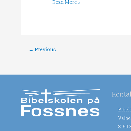
Read More »
←
Previous
Konta
Bibel
Valbe
3160 