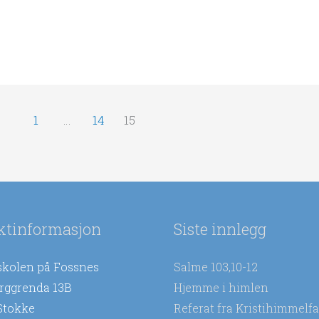
1
…
14
15
ktinformasjon
Siste innlegg
skolen på Fossnes
Salme 103,10-12
rggrenda 13B
Hjemme i himlen
Stokke
Referat fra Kristihimmelfa