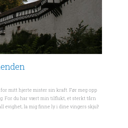
fienden
 for mitt hjerte mister sin kraft. Før meg opp
 For du har vært min tilflukt, et sterkt tårn
ll evighet, la mig finne ly i dine vingers skjul!