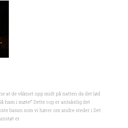
ene at de våknet opp midt på natten da det lød
 ham i møte!” Dette rop er antakelig det
ste basun som vi hører om andre steder i Det
unstøt er